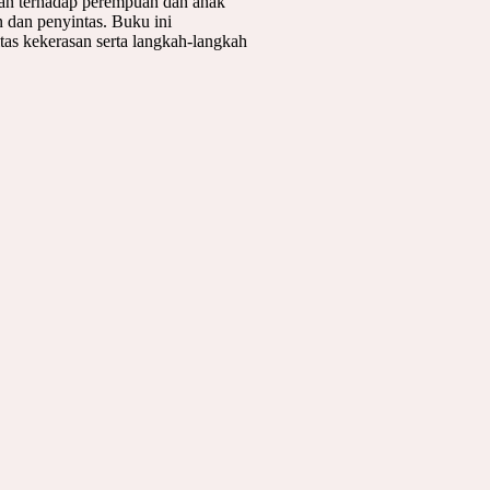
san terhadap perempuan dan anak
n dan penyintas. Buku ini
as kekerasan serta langkah-langkah