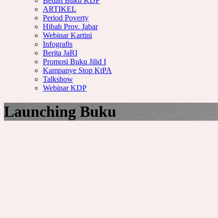
Bedah Buku KDP
ARTIKEL
Period Poverty
Hibah Prov. Jabar
Webinar Kartini
Infografis
Berita JaRI
Promosi Buku Jilid I
Kampanye Stop KtPA
Talkshow
Webinar KDP
Launching Buku