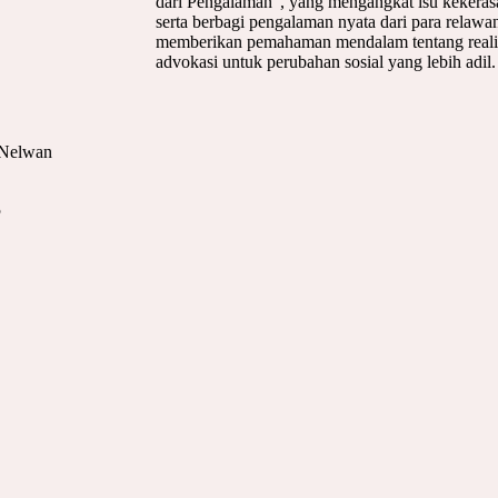
dari Pengalaman", yang mengangkat isu kekera
serta berbagi pengalaman nyata dari para relawa
memberikan pemahaman mendalam tentang realit
advokasi untuk perubahan sosial yang lebih adil.
. Nelwan
5