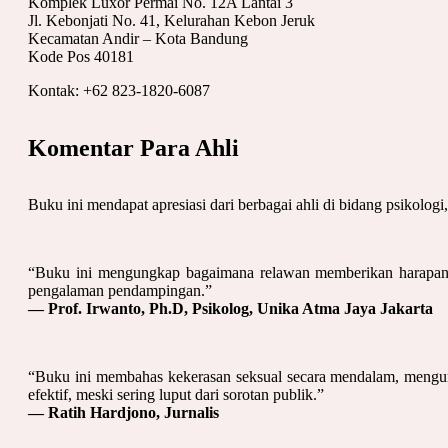
Komplek Luxor Permai No. 12A Lantai 3
Jl. Kebonjati No. 41, Kelurahan Kebon Jeruk
Kecamatan Andir – Kota Bandung
Kode Pos 40181
Kontak: +62 823-1820-6087
Komentar Para Ahli
Buku ini mendapat apresiasi dari berbagai ahli di bidang psikolog
“Buku ini mengungkap bagaimana relawan memberikan harapan b
pengalaman pendampingan.”
— Prof. Irwanto, Ph.D, Psikolog, Unika Atma Jaya Jakarta
“Buku ini membahas kekerasan seksual secara mendalam, mengu
efektif, meski sering luput dari sorotan publik.”
— Ratih Hardjono, Jurnalis