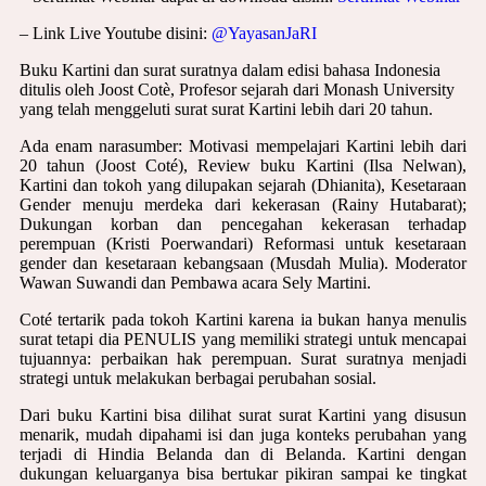
– Link Live Youtube disini:
@YayasanJaRI
Buku Kartini dan surat suratnya dalam edisi bahasa Indonesia
ditulis oleh Joost Cotè, Profesor sejarah dari Monash University
yang telah menggeluti surat surat Kartini lebih dari 20 tahun.
Ada enam narasumber: Motivasi mempelajari Kartini lebih dari
20 tahun (Joost Coté), Review buku Kartini (Ilsa Nelwan),
Kartini dan tokoh yang dilupakan sejarah (Dhianita), Kesetaraan
Gender menuju merdeka dari kekerasan (Rainy Hutabarat);
Dukungan korban dan pencegahan kekerasan terhadap
perempuan (Kristi Poerwandari) Reformasi untuk kesetaraan
gender dan kesetaraan kebangsaan (Musdah Mulia). Moderator
Wawan Suwandi dan Pembawa acara Sely Martini.
Coté tertarik pada tokoh Kartini karena ia bukan hanya menulis
surat tetapi dia PENULIS yang memiliki strategi untuk mencapai
tujuannya: perbaikan hak perempuan. Surat suratnya menjadi
strategi untuk melakukan berbagai perubahan sosial.
Dari buku Kartini bisa dilihat surat surat Kartini yang disusun
menarik, mudah dipahami isi dan juga konteks perubahan yang
terjadi di Hindia Belanda dan di Belanda. Kartini dengan
dukungan keluarganya bisa bertukar pikiran sampai ke tingkat