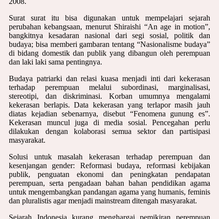
2008.
Surat surat itu bisa digunakan untuk mempelajari sejarah
perubahan kebangsaan, menurut Shiraishi “An age in motion”,
bangkitnya kesadaran nasional dari segi sosial, politik dan
budaya; bisa memberi gambaran tentang “Nasionalisme budaya”
di bidang domestik dan publik yang dibangun oleh perempuan
dan laki laki sama pentingnya.
Budaya patriarki dan relasi kuasa menjadi inti dari kekerasan
terhadap perempuan melalui subordinasi, marginalisasi,
stereotipi, dan diskriminasi. Korban umumnya mengalami
kekerasan berlapis. Data kekerasan yang terlapor masih jauh
diatas kejadian sebenarnya, disebut “Fenomena gunung es”.
Kekerasan muncul juga di media sosial. Pencegahan perlu
dilakukan dengan kolaborasi semua sektor dan partisipasi
masyarakat.
Solusi untuk masalah kekerasan terhadap perempuan dan
kesenjangan gender: Reformasi budaya, reformasi kebijakan
publik, penguatan ekonomi dan peningkatan pendapatan
perempuan, serta pengadaan bahan bahan pendidikan agama
untuk mengembangkan pandangan agama yang humanis, feminis
dan pluralistis agar menjadi mainstream ditengah masyarakat.
Sejarah Indonesia kurang menghargai pemikiran perempuan