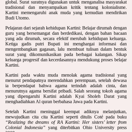
global. Surat suratnya digunakan untuk menganalisa masyarakat
tradisional dan menyampaikan kritik tentang kolonialisme.
Kartini memengaruhi anak muda yang kemudian mendirikan
Budi Utomo.
Pelajaran dari sejarah kehidupan Kartini: Belajar dirumah dengan
guru yang bersemangat dan berdedikasi, dengan bahan bacaan
yang ada dirumah, secara efektif merubah kehidupan keluarga.
Ketiga gadis putri Bupati ini menghargai informasi dan
mengembangkan gagasan, lalu membuat tulisan dalam bentuk
surat yang dikomunikasikan pada berbagai kalangan. Sikap
keluarga progresif dan kecerdasannya mendukung proses belajar
Kartini.
Kartini pada waktu muda menolak agama tradisional yang
menurut pendapatnya merendahkan perempuan, setelah dewasa
ia berpendapat bahwa agama terindah adalah cinta, dan
menurutnya agama bersifat pribadi. Salah seorang tokoh agama
yang dipengaruhi Kartini adalah Kyai Sholeh Darat yang
menghadiahkan Al quran berbahasa Jawa pada Kartini.
Setelah Kartini meninggal keempat adiknya melanjutkan,
mewujudkan cita cita Kartini seperti ditulis Coté pada buku
“Realizing the dreams of RA Kartini: Her sisters’ letter from
Colonial Indonesia”
yang diterbitkan Ohio University press