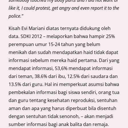
somebody touched my body parts and I did not want or
like it, I could protest, get angry and even report
it to the
police.”
Kisah Evi Mariani diatas ternyata didukung oleh
data. SDKI 2012 – melaporkan bahwa hampir 25%
perempuan umur 15-24 tahun yang belum
menikah dan sudah mendapatkan haid tidak dapat
informasi sebelum mereka haid pertama. Dari yang
mendapat informasi, 53,6% mendapat informasi
dari teman, 38.6% dari ibu, 12.5% dari saudara dan
13.5% dari guru. Hal ini memperkuat asumsi bahwa
pembekalan informasi bagi siswa sendiri, orang tua
dan guru tentang kesehatan reproduksi, sentuhan
aman dan apa yang harus diperbuat bila disentuh
dengan sentuhan tidak senonoh, – akan menjadi
sumber informasi bagi anak balita dan remaja.