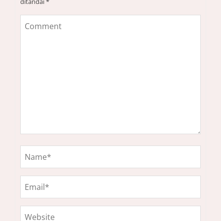
ditandai
*