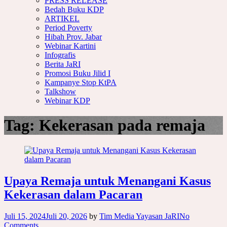
PRESS RELEASE
Bedah Buku KDP
ARTIKEL
Period Poverty
Hibah Prov. Jabar
Webinar Kartini
Infografis
Berita JaRI
Promosi Buku Jilid I
Kampanye Stop KtPA
Talkshow
Webinar KDP
Tag:
Kekerasan pada remaja
Upaya Remaja untuk Menangani Kasus
Kekerasan dalam Pacaran
Juli 15, 2024
Juli 20, 2026
by
Tim Media Yayasan JaRI
No
Comments