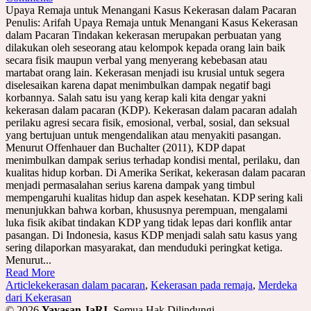
Upaya Remaja untuk Menangani Kasus Kekerasan dalam Pacaran
Penulis: Arifah Upaya Remaja untuk Menangani Kasus Kekerasan
dalam Pacaran Tindakan kekerasan merupakan perbuatan yang
dilakukan oleh seseorang atau kelompok kepada orang lain baik
secara fisik maupun verbal yang menyerang kebebasan atau
martabat orang lain. Kekerasan menjadi isu krusial untuk segera
diselesaikan karena dapat menimbulkan dampak negatif bagi
korbannya. Salah satu isu yang kerap kali kita dengar yakni
kekerasan dalam pacaran (KDP). Kekerasan dalam pacaran adalah
perilaku agresi secara fisik, emosional, verbal, sosial, dan seksual
yang bertujuan untuk mengendalikan atau menyakiti pasangan.
Menurut Offenhauer dan Buchalter (2011), KDP dapat
menimbulkan dampak serius terhadap kondisi mental, perilaku, dan
kualitas hidup korban. Di Amerika Serikat, kekerasan dalam pacaran
menjadi permasalahan serius karena dampak yang timbul
mempengaruhi kualitas hidup dan aspek kesehatan. KDP sering kali
menunjukkan bahwa korban, khususnya perempuan, mengalami
luka fisik akibat tindakan KDP yang tidak lepas dari konflik antar
pasangan. Di Indonesia, kasus KDP menjadi salah satu kasus yang
sering dilaporkan masyarakat, dan menduduki peringkat ketiga.
Menurut...
Read More
Article
kekerasan dalam pacaran
,
Kekerasan pada remaja
,
Merdeka
dari Kekerasan
© 2026
Yayasan JaRI
. Semua Hak Dilindungi.