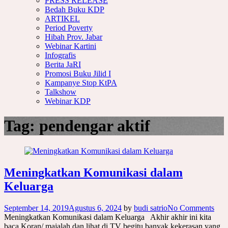
PRESS RELEASE
Bedah Buku KDP
ARTIKEL
Period Poverty
Hibah Prov. Jabar
Webinar Kartini
Infografis
Berita JaRI
Promosi Buku Jilid I
Kampanye Stop KtPA
Talkshow
Webinar KDP
Tag:
pendengar aktif
Meningkatkan Komunikasi dalam
Keluarga
September 14, 2019
Agustus 6, 2024
by
budi satrio
No Comments
Meningkatkan Komunikasi dalam Keluarga Akhir akhir ini kita
baca Koran/ majalah dan lihat di TV begitu banyak kekerasan yang