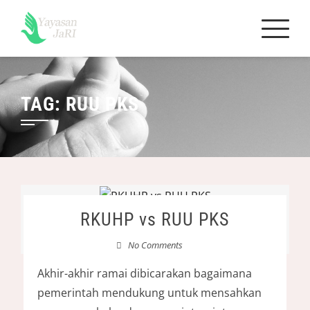
Skip
to
content
TAG:
RUU PKS
RKUHP vs RUU PKS
No Comments
Akhir-akhir ramai dibicarakan bagaimana
pemerintah mendukung untuk mensahkan